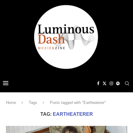
Home
Tags
Posts tagged with "Eartheaterer"
TAG:
EARTHEATERER