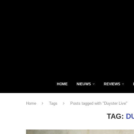
HOME
NIEUWS
REVIEWS
Home
Tags
Posts tagged with "Duyster Live"
TAG:
D