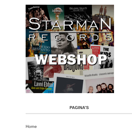
PAGINA’S
Home