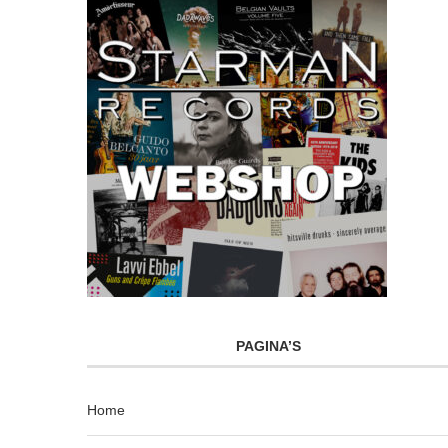
PAGINA’S
Home