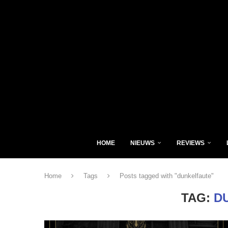
HOME
NIEUWS
REVIEWS
Home
Tags
Posts tagged with "dunkelfaute"
TAG:
D