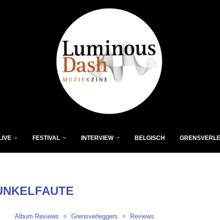
LIVE
FESTIVAL
INTERVIEW
BELGISCH
GRENSVERL
UNKELFAUTE
Album Reviews
Grensverleggers
Reviews