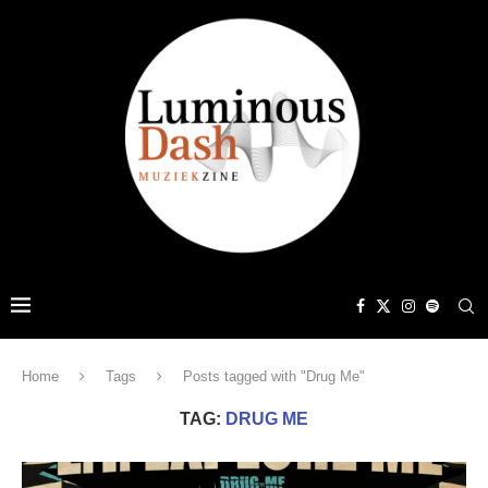
Home
Tags
Posts tagged with "Drug Me"
TAG:
DRUG ME