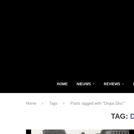
HOME
NIEUWS
REVIEWS
Home
Tags
Posts tagged with "Dropa Disc"
TAG: