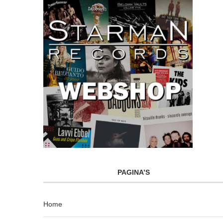
PAGINA’S
Home