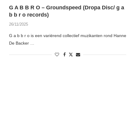
G A B B R O – Groundspeed (Dropa Disc/ g a
b b r o records)
26/11/2025
G a b b r o is een variërend collectief muzikanten rond Hanne
De Backer …