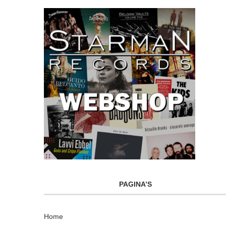
PAGINA’S
Home