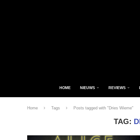
HOME
NIEUWS
REVIEWS
Home
Tags
Posts tagged with "Dries Wieme"
TAG:
D