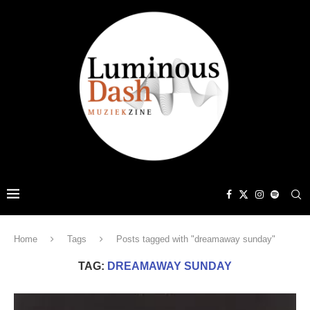
Home
Tags
Posts tagged with "dreamaway sunday"
TAG:
DREAMAWAY SUNDAY