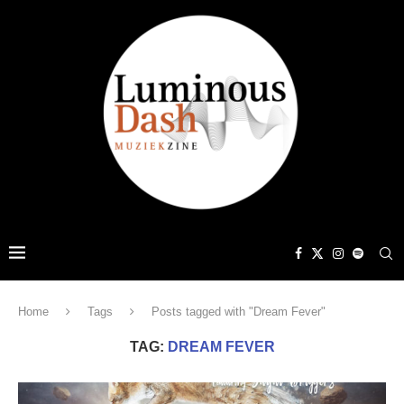
Home
Tags
Posts tagged with "Dream Fever"
TAG:
DREAM FEVER