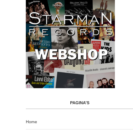
PAGINA’S
Home