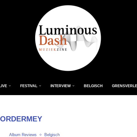
LIVE
FESTIVAL
INTERVIEW
BELGISCH
GRENSVERL
DORDERMEY
Album Reviews
Belgisch