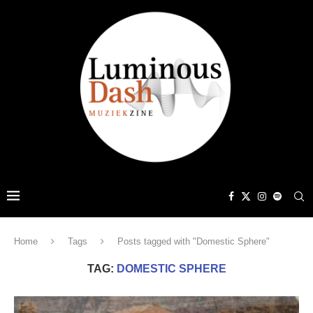
Home
Tags
Posts tagged with "Domestic Sphere"
TAG:
DOMESTIC SPHERE