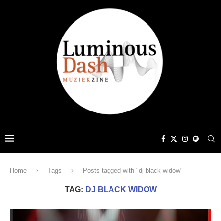
Home
Tags
Posts tagged with "dj black widow"
TAG:
DJ BLACK WIDOW