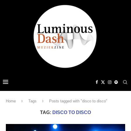
Home
Tags
Posts tagged with "disco to disco"
TAG:
DISCO TO DISCO