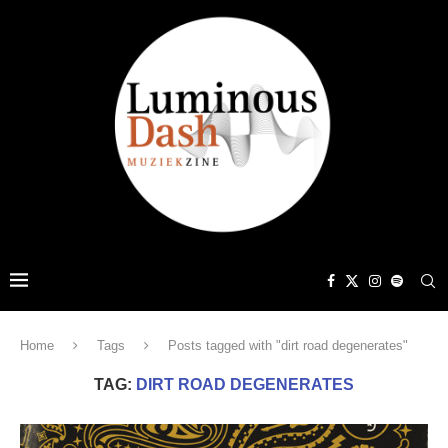
Home
Tags
Posts tagged with "dirt road degenerates"
TAG:
DIRT ROAD DEGENERATES