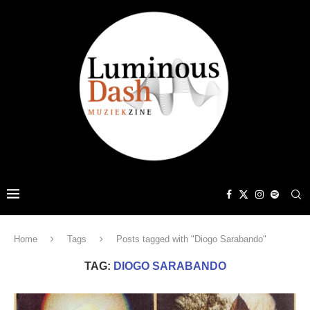
Home
Tags
Posts tagged with "Diogo Sarabando"
TAG:
DIOGO SARABANDO