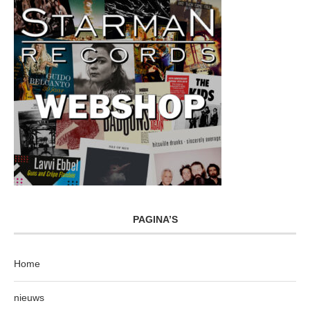
PAGINA’S
Home
nieuws