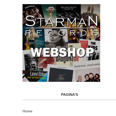
PAGINA’S
Home