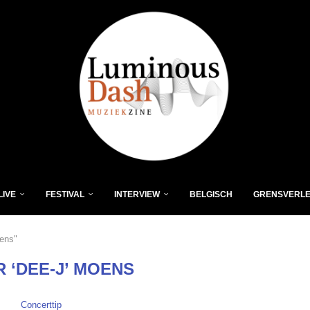
LIVE
FESTIVAL
INTERVIEW
BELGISCH
GRENSVERL
oens"
R ‘DEE-J’ MOENS
Concerttip