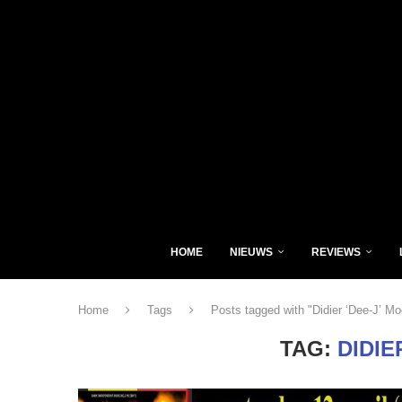
HOME
NIEUWS
REVIEWS
Home
Tags
Posts tagged with "Didier ‘Dee-J’ M
TAG:
DIDIE