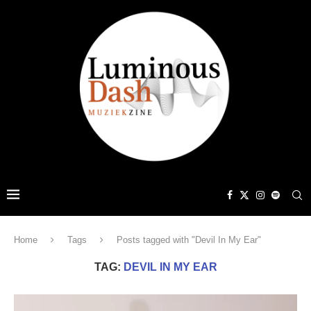
Home
Tags
Posts tagged with "Devil In My Ear"
TAG:
DEVIL IN MY EAR