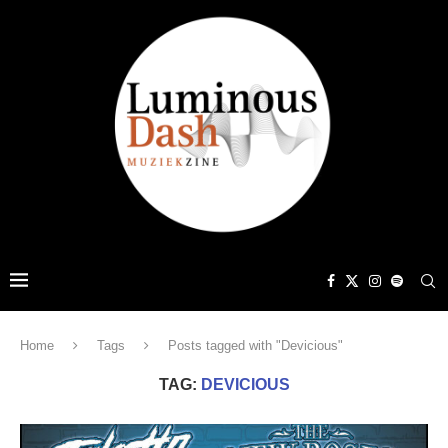
Home
Tags
Posts tagged with "Devicious"
TAG:
DEVICIOUS