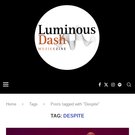
Home
Tags
Posts tagged with "Despite"
TAG:
DESPITE