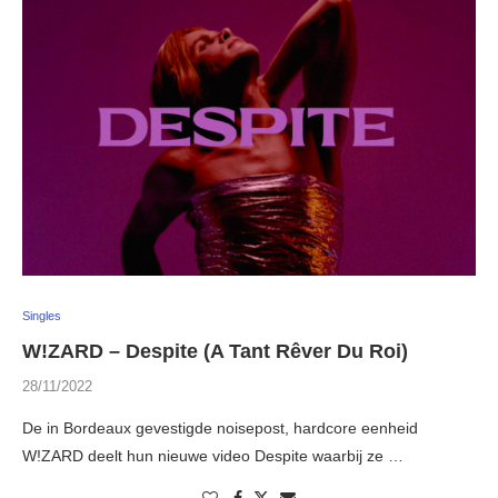
Singles
W!ZARD – Despite (A Tant Rêver Du Roi)
28/11/2022
De in Bordeaux gevestigde noisepost, hardcore eenheid
W!ZARD deelt hun nieuwe video Despite waarbij ze …