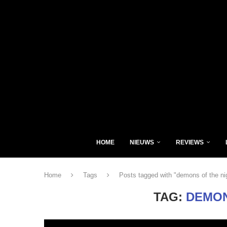
HOME
NIEUWS
REVIEWS
Home
Tags
Posts tagged with "demons of the ni
TAG:
DEMON