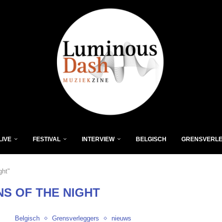
LIVE
FESTIVAL
INTERVIEW
BELGISCH
GRENSVERL
ght"
S OF THE NIGHT
Belgisch
Grensverleggers
nieuws