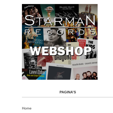
PAGINA’S
Home