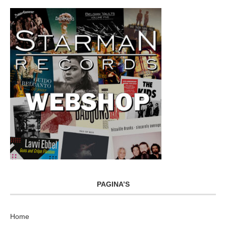
PAGINA’S
Home