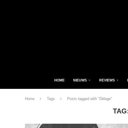
HOME
NIEUWS
REVIEWS
Home
Tags
Posts tagged with "Délage"
TAG