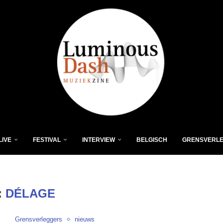
LIVE
FESTIVAL
INTERVIEW
BELGISCH
GRENSVERL
:
DÉLAGE
Grensverleggers
nieuws