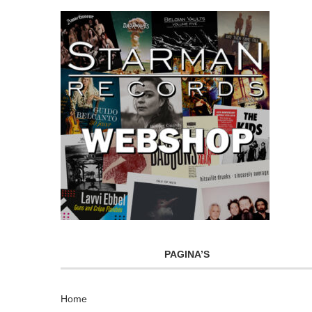
PAGINA’S
Home