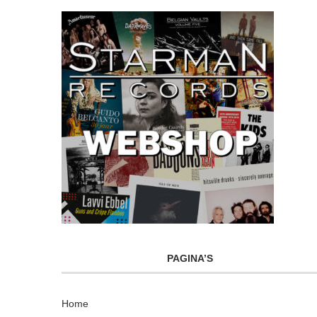
PAGINA’S
Home