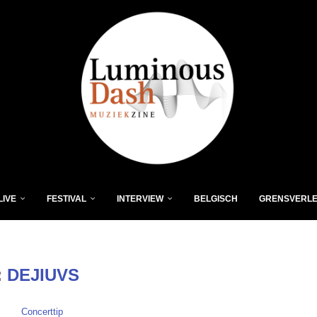
LIVE
FESTIVAL
INTERVIEW
BELGISCH
GRENSVERL
:
DEJIUVS
Concerttip