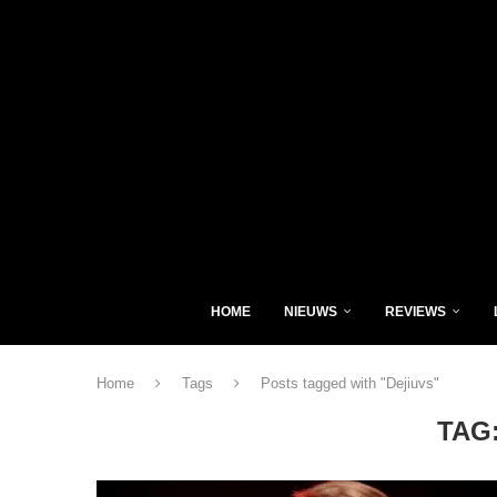
HOME
NIEUWS
REVIEWS
Home
Tags
Posts tagged with "Dejiuvs"
TAG