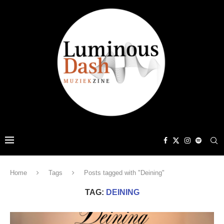
Home
Tags
Posts tagged with "Deining"
TAG:
DEINING