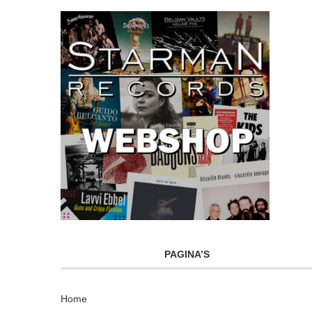
PAGINA’S
Home