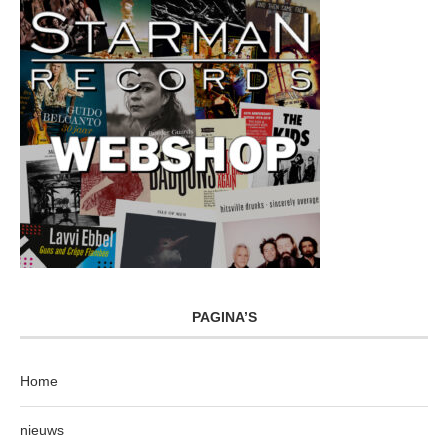
PAGINA’S
Home
nieuws