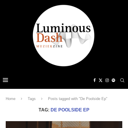
Home
Tags
Posts tagged with "De Poolside Ep"
TAG:
DE POOLSIDE EP