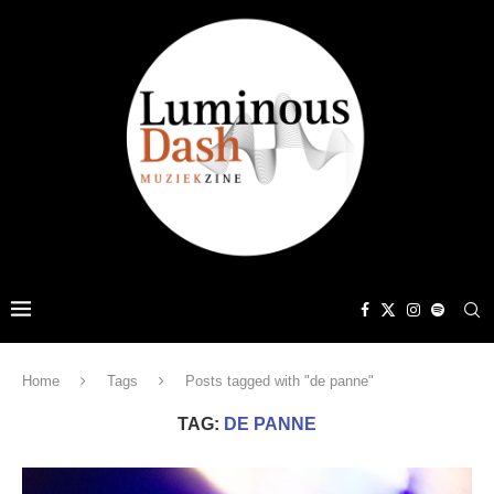
Home
Tags
Posts tagged with "de panne"
TAG:
DE PANNE