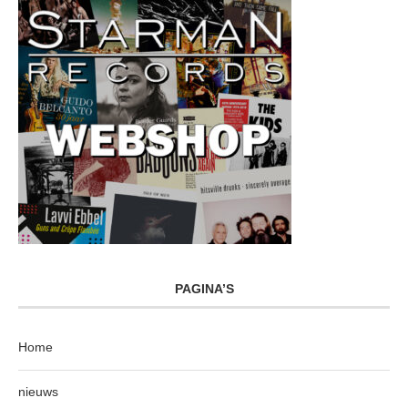
PAGINA’S
Home
nieuws