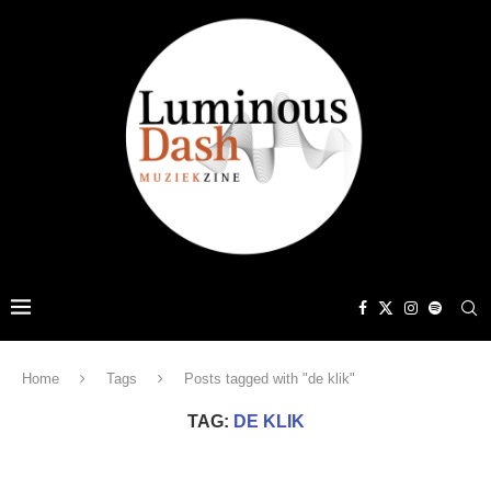
Home
Tags
Posts tagged with "de klik"
TAG:
DE KLIK