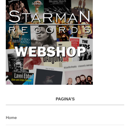
PAGINA’S
Home