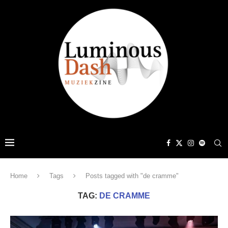
Home
Tags
Posts tagged with "de cramme"
TAG:
DE CRAMME