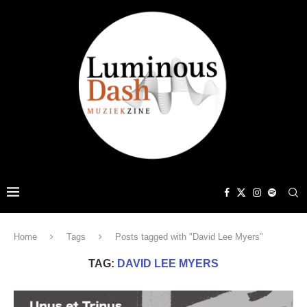
Home
Tags
Posts tagged with "David Lee Myers"
TAG:
DAVID LEE MYERS