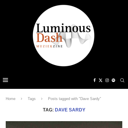
Home
Tags
Posts tagged with "Dave Sardy"
TAG:
DAVE SARDY