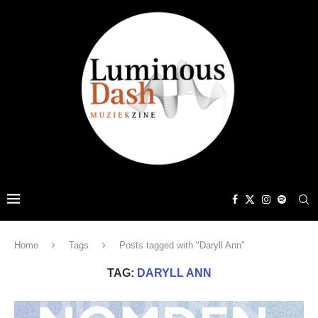
Home
Tags
Posts tagged with "Daryll Ann"
TAG:
DARYLL ANN