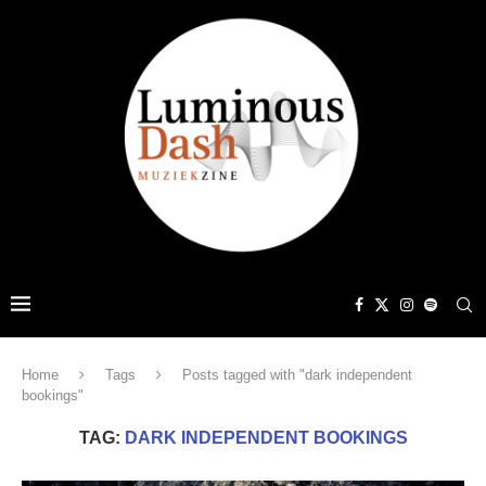
Home
Tags
Posts tagged with "dark independent
bookings"
TAG:
DARK INDEPENDENT BOOKINGS