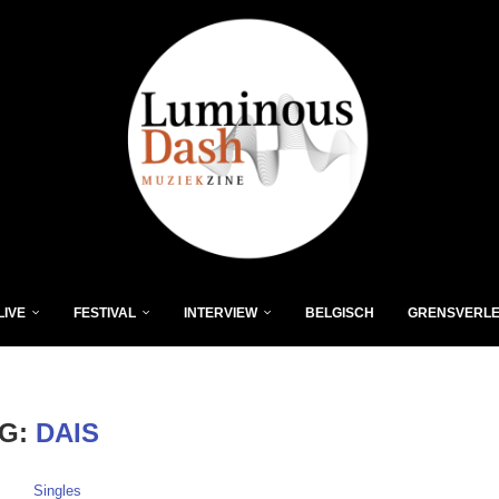
LIVE
FESTIVAL
INTERVIEW
BELGISCH
GRENSVERL
AG:
DAIS
Singles