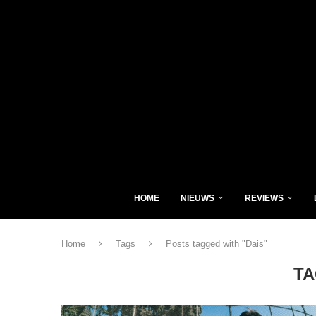
HOME
NIEUWS
REVIEWS
Home
Tags
Posts tagged with "Dais"
T