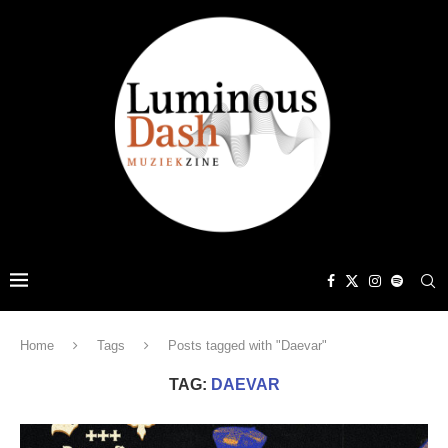
Home
Tags
Posts tagged with "Daevar"
TAG:
DAEVAR