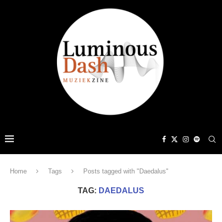
Home
Tags
Posts tagged with "Daedalus"
TAG:
DAEDALUS