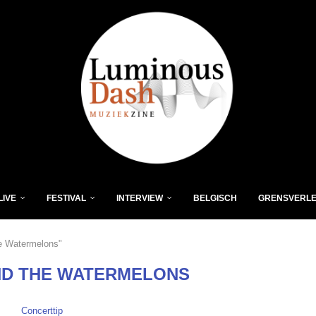
LIVE
FESTIVAL
INTERVIEW
BELGISCH
GRENSVERL
e Watermelons"
ND THE WATERMELONS
Concerttip