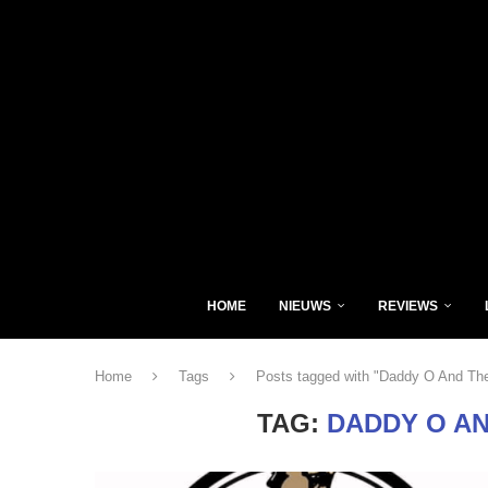
HOME
NIEUWS
REVIEWS
Home
Tags
Posts tagged with "Daddy O And Th
TAG:
DADDY O A