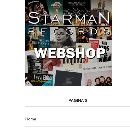
PAGINA’S
Home