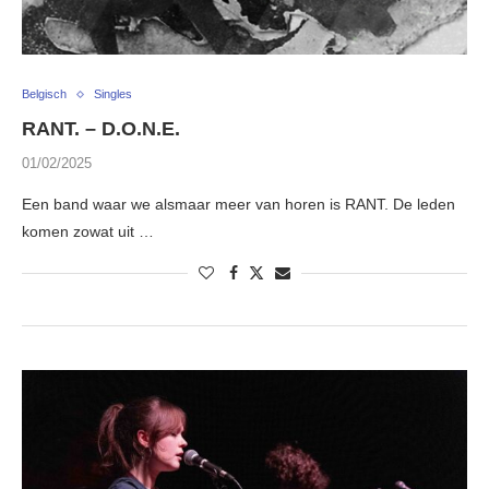
Belgisch
Singles
RANT. – D.O.N.E.
01/02/2025
Een band waar we alsmaar meer van horen is RANT. De leden
komen zowat uit …