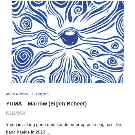
Album Reviews
Belgisch
YUMA – Marrow (Eigen Beheer)
02/12/2024
Yuma is al lang geen onbekende meer op onze pagina’s. De
band haalde in 2023 …