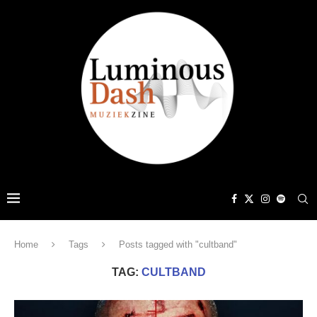
Home
Tags
Posts tagged with "cultband"
TAG:
CULTBAND