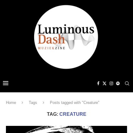
Home
Tags
Posts tagged with "Creature"
TAG:
CREATURE