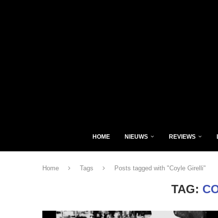
HOME
NIEUWS
REVIEWS
Home
Tags
Posts tagged with "Coyle Girelli"
TAG:
CO