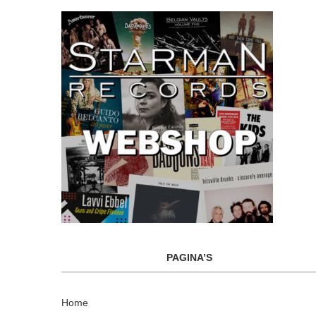
PAGINA’S
Home