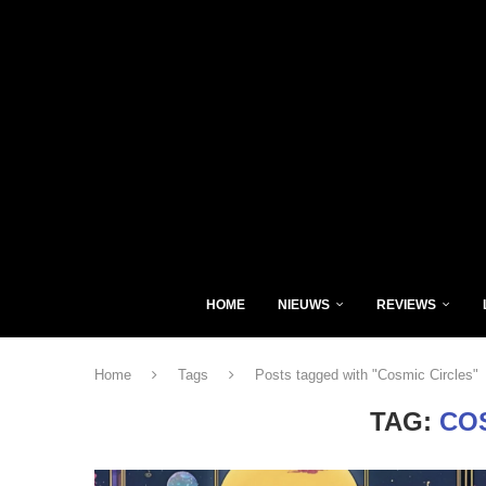
HOME
NIEUWS
REVIEWS
Home
Tags
Posts tagged with "Cosmic Circles"
TAG:
CO