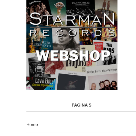
PAGINA’S
Home