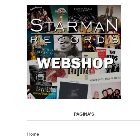
PAGINA’S
Home