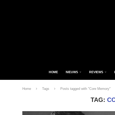
HOME
NIEUWS
REVIEWS
Home
Tags
Posts tagged with "Core Memory"
TAG:
C