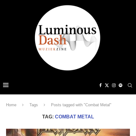
Home
Tags
Posts tagged with "Combat Metal"
TAG:
COMBAT METAL