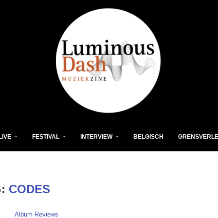
LIVE
FESTIVAL
INTERVIEW
BELGISCH
GRENSVERL
G:
CODES
Album Reviews