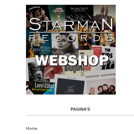
PAGINA’S
Home