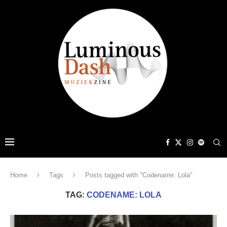
Home
Tags
Posts tagged with "Codename: Lola"
TAG:
CODENAME: LOLA