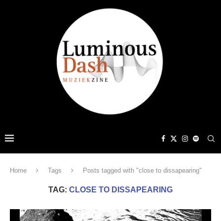
Home
Tags
Posts tagged with "close to dissapearing"
TAG:
CLOSE TO DISSAPEARING