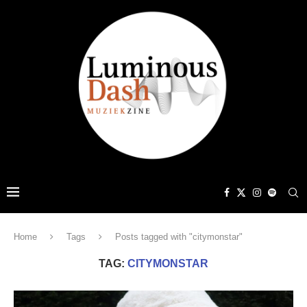
Home
Tags
Posts tagged with "citymonstar"
TAG:
CITYMONSTAR