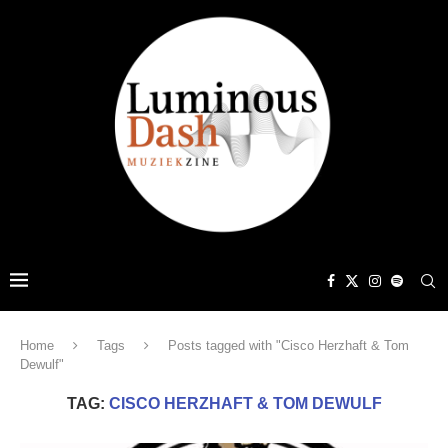
Home
Tags
Posts tagged with "Cisco Herzhaft & Tom
Dewulf"
TAG:
CISCO HERZHAFT & TOM DEWULF